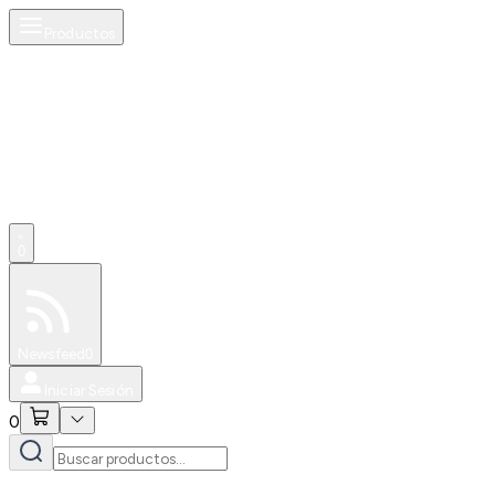
Productos
0
Especiales
Newsfeed
0
Iniciar Sesión
0