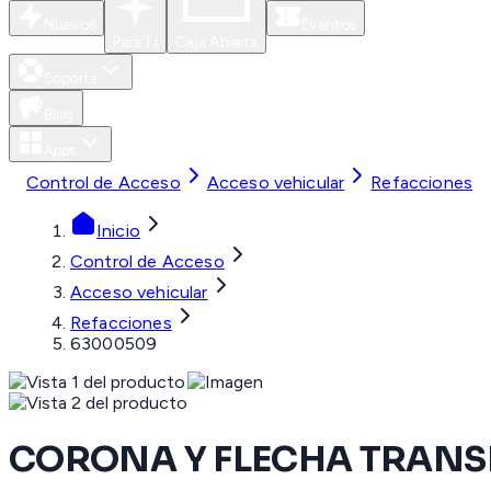
Nuevos
Eventos
Para Ti
Caja Abierta
Soporte
Blog
Apps
Control de Acceso
Acceso vehicular
Refacciones
Inicio
Control de Acceso
Acceso vehicular
Refacciones
63000509
CORONA Y FLECHA TRANSM