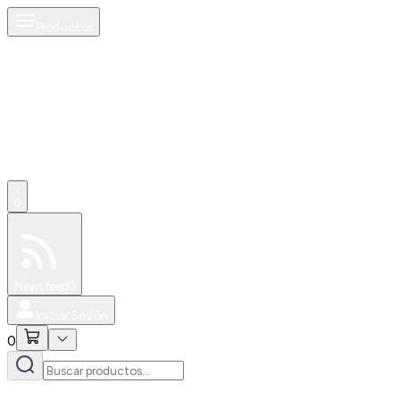
Productos
0
Especiales
Newsfeed
0
Iniciar Sesión
0