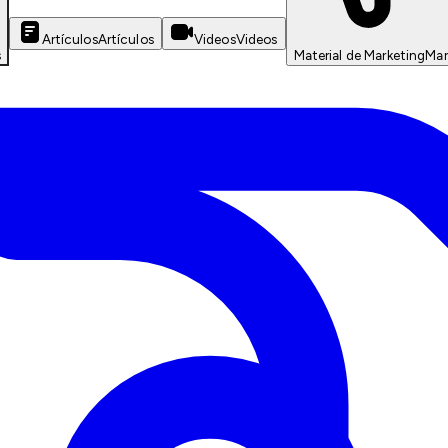
Artículos
Artículos
Videos
Videos
s
Material de Marketing
Mar