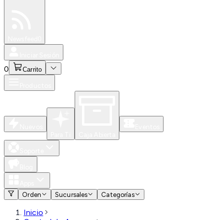
Especiales
Newsfeed
0
Iniciar Sesión
0
Carrito
Productos
Nuevos
Eventos
Para Ti
Caja Abierta
Soporte
Blog
Apps
Orden
Sucursales
Categorías
Inicio