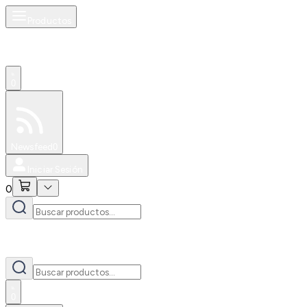
Productos
0
Especiales
Newsfeed
0
Iniciar Sesión
0
0