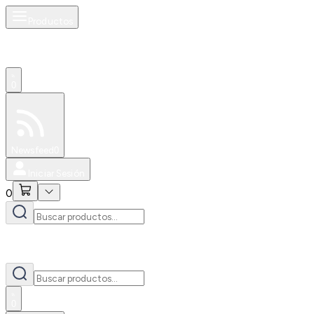
Productos
0
Especiales
Newsfeed
0
Iniciar Sesión
0
0