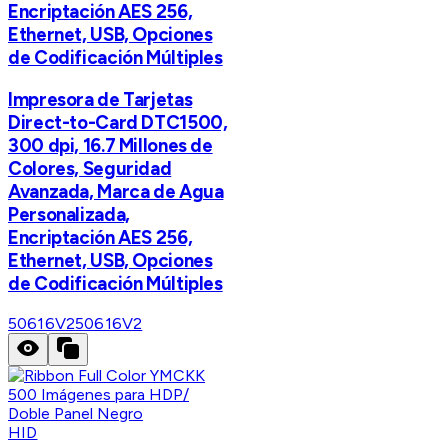
Encriptación AES 256,
Ethernet, USB, Opciones
de Codificación Múltiples
Impresora de Tarjetas
Direct-to-Card DTC1500,
300 dpi, 16.7 Millones de
Colores, Seguridad
Avanzada, Marca de Agua
Personalizada,
Encriptación AES 256,
Ethernet, USB, Opciones
de Codificación Múltiples
50616V2
50616V2
HID