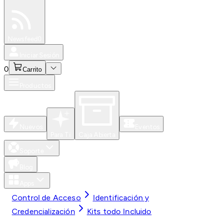
Especiales
Newsfeed
0
Iniciar Sesión
0
Carrito
Productos
Nuevos
Eventos
Para Ti
Caja Abierta
Soporte
Blog
Apps
Control de Acceso
Identificación y
Credencialización
Kits todo Incluido