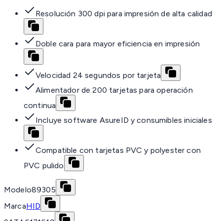
Resolución 300 dpi para impresión de alta calidad
Doble cara para mayor eficiencia en impresión
Velocidad 24 segundos por tarjeta
Alimentador de 200 tarjetas para operación
continua
Incluye software AsureID y consumibles iniciales
Compatible con tarjetas PVC y polyester con
PVC pulido
Modelo
89305
Marca
HID