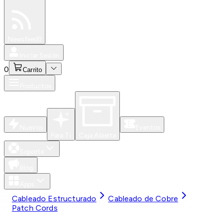
Especiales
Newsfeed
0
Iniciar Sesión
0
Carrito
Productos
Nuevos
Eventos
Para Ti
Caja Abierta
Soporte
Blog
Apps
Cableado Estructurado
Cableado de Cobre
Patch Cords