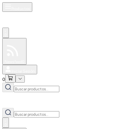
Productos
0
Especiales
Newsfeed
0
Iniciar Sesión
0
0