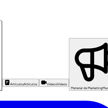
Artículos
Artículos
Videos
Videos
s
Material de Marketing
Mar