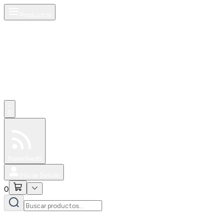
Productos
0
Especiales
Newsfeed
0
Iniciar Sesión
0