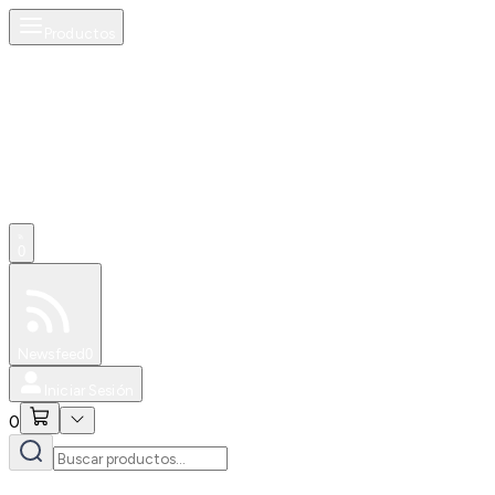
Productos
0
Especiales
Newsfeed
0
Iniciar Sesión
0