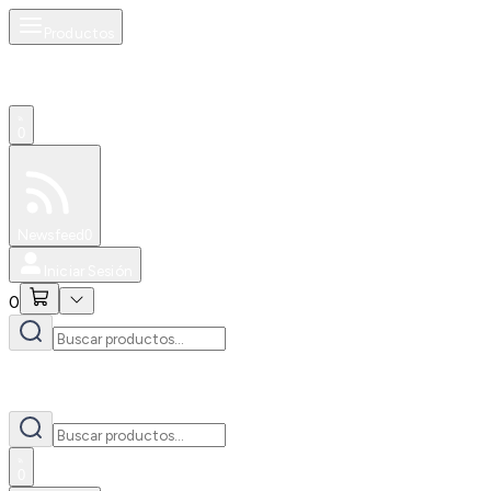
Productos
0
Especiales
Newsfeed
0
Iniciar Sesión
0
0