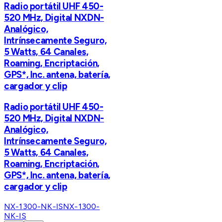
Radio portátil UHF 450-
520 MHz, Digital NXDN-
Analógico,
Intrínsecamente Seguro,
5 Watts, 64 Canales,
Roaming, Encriptación,
GPS*, Inc. antena, batería,
cargador y clip
Radio portátil UHF 450-
520 MHz, Digital NXDN-
Analógico,
Intrínsecamente Seguro,
5 Watts, 64 Canales,
Roaming, Encriptación,
GPS*, Inc. antena, batería,
cargador y clip
NX-1300-NK-IS
NX-1300-
NK-IS