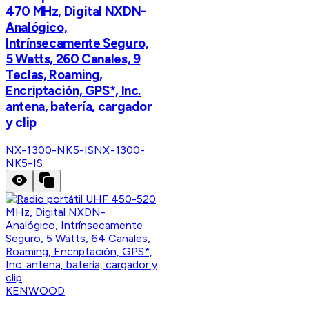
470 MHz, Digital NXDN-
Analógico,
Intrínsecamente Seguro,
5 Watts, 260 Canales, 9
Teclas, Roaming,
Encriptación, GPS*, Inc.
antena, batería, cargador
y clip
NX-1300-NK5-IS
NX-1300-
NK5-IS
KENWOOD