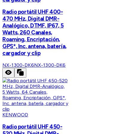
Radio portátil UHF 400-
470 MHz, Digital DMR-
Analógico, DTMF, IP67, 5
Watts, 260 Canales,
Roaming, Encriptación,
GPS*, Inc. antena, batería,
cargador y clip
NX-1300-DK6
NX-1300-DK6
KENWOOD
Radio portátil UHF 450-
520 MHz, Digital DMR-