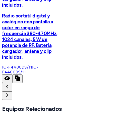
incluidos.
Radio portátil digital y
analógico con pantalla a
color en rango de
frecuencia 380-470MHz,
1024 canales, 5 W de
potencia de RF. Batería,
cargador, antena y clip
incluidos.
IC-F4400DS/11
IC-
F4400DS/11
Equipos Relacionados