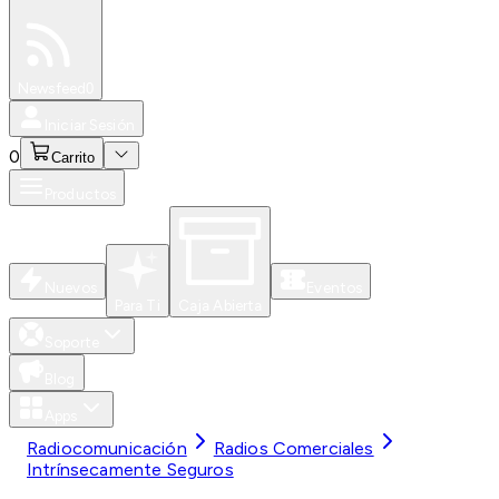
Especiales
Newsfeed
0
Iniciar Sesión
0
Carrito
Productos
Nuevos
Eventos
Para Ti
Caja Abierta
Soporte
Blog
Apps
Radiocomunicación
Radios Comerciales
Intrínsecamente Seguros