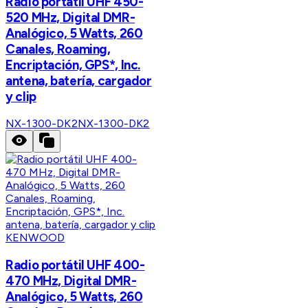
Radio portátil UHF 450-
520 MHz, Digital DMR-
Analógico, 5 Watts, 260
Canales, Roaming,
Encriptación, GPS*, Inc.
antena, batería, cargador
y clip
NX-1300-DK2
NX-1300-DK2
KENWOOD
Radio portátil UHF 400-
470 MHz, Digital DMR-
Analógico, 5 Watts, 260