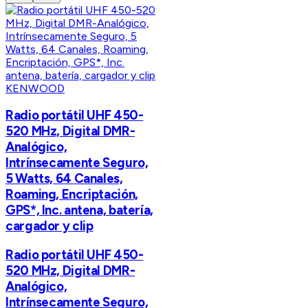
KENWOOD
Radio portátil UHF 450-
520 MHz, Digital DMR-
Analógico,
Intrínsecamente Seguro,
5 Watts, 64 Canales,
Roaming, Encriptación,
GPS*, Inc. antena, batería,
cargador y clip
Radio portátil UHF 450-
520 MHz, Digital DMR-
Analógico,
Intrínsecamente Seguro,