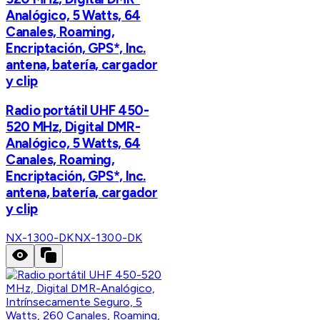
Analógico, 5 Watts, 64
Canales, Roaming,
Encriptación, GPS*, Inc.
antena, batería, cargador
y clip
Radio portátil UHF 450-
520 MHz, Digital DMR-
Analógico, 5 Watts, 64
Canales, Roaming,
Encriptación, GPS*, Inc.
antena, batería, cargador
y clip
NX-1300-DK
NX-1300-DK