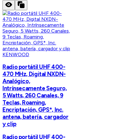
KENWOOD
Radio portátil UHF 400-
470 MHz, Digital NXDN-
Analógico,
Intrínsecamente Seguro,
5 Watts, 260 Canales, 9
Teclas, Roaming,
Encriptación, GPS*, Inc.
antena, batería, cargador
y clip
Radio portátil UHF 400-