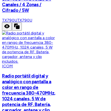
Canales / 4 Zonas /
Cifrado / 5W
TX790U
TX790U
ICOM
Radio portátil digital y
analógico con pantalla a
color en rango de
frecuencia 380-470MHz,
1024 canales, 5 W de
potencia de RF. Batería,
cargador, antena y clip