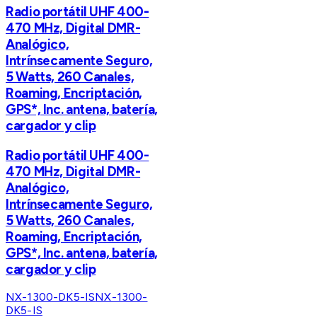
Radio portátil UHF 400-
470 MHz, Digital DMR-
Analógico,
Intrínsecamente Seguro,
5 Watts, 260 Canales,
Roaming, Encriptación,
GPS*, Inc. antena, batería,
cargador y clip
Radio portátil UHF 400-
470 MHz, Digital DMR-
Analógico,
Intrínsecamente Seguro,
5 Watts, 260 Canales,
Roaming, Encriptación,
GPS*, Inc. antena, batería,
cargador y clip
NX-1300-DK5-IS
NX-1300-
DK5-IS