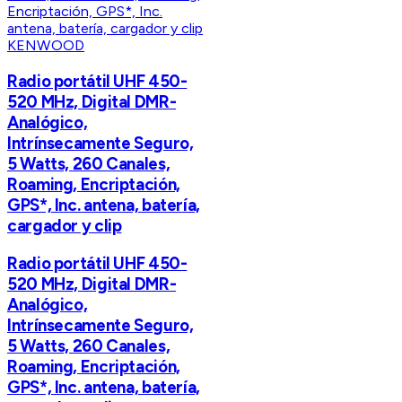
KENWOOD
Radio portátil UHF 450-
520 MHz, Digital DMR-
Analógico,
Intrínsecamente Seguro,
5 Watts, 260 Canales,
Roaming, Encriptación,
GPS*, Inc. antena, batería,
cargador y clip
Radio portátil UHF 450-
520 MHz, Digital DMR-
Analógico,
Intrínsecamente Seguro,
5 Watts, 260 Canales,
Roaming, Encriptación,
GPS*, Inc. antena, batería,