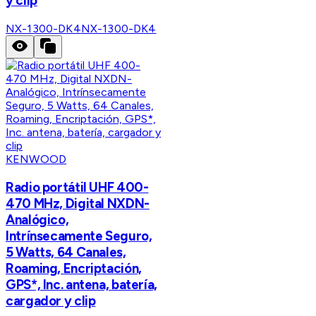
y clip
NX-1300-DK4
NX-1300-DK4
KENWOOD
Radio portátil UHF 400-
470 MHz, Digital NXDN-
Analógico,
Intrínsecamente Seguro,
5 Watts, 64 Canales,
Roaming, Encriptación,
GPS*, Inc. antena, batería,
cargador y clip