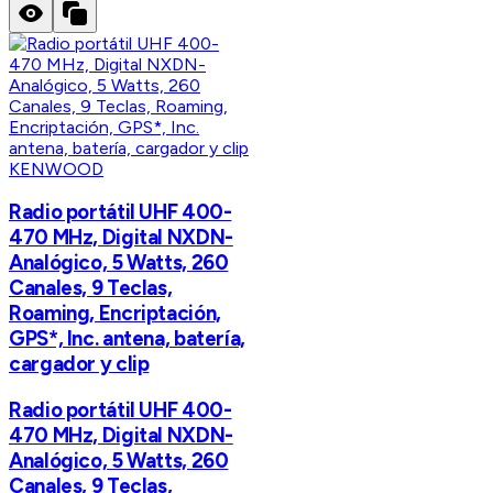
KENWOOD
Radio portátil UHF 400-
470 MHz, Digital NXDN-
Analógico, 5 Watts, 260
Canales, 9 Teclas,
Roaming, Encriptación,
GPS*, Inc. antena, batería,
cargador y clip
Radio portátil UHF 400-
470 MHz, Digital NXDN-
Analógico, 5 Watts, 260
Canales, 9 Teclas,