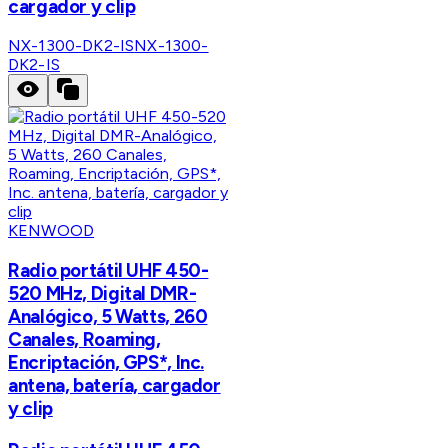
cargador y clip
NX-1300-DK2-IS
NX-1300-
DK2-IS
KENWOOD
Radio portátil UHF 450-
520 MHz, Digital DMR-
Analógico, 5 Watts, 260
Canales, Roaming,
Encriptación, GPS*, Inc.
antena, batería, cargador
y clip