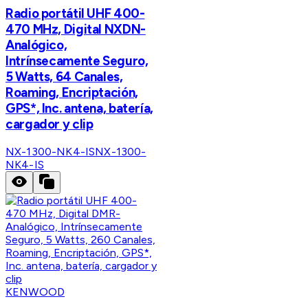
Radio portátil UHF 400-
470 MHz, Digital NXDN-
Analógico,
Intrínsecamente Seguro,
5 Watts, 64 Canales,
Roaming, Encriptación,
GPS*, Inc. antena, batería,
cargador y clip
NX-1300-NK4-IS
NX-1300-
NK4-IS
KENWOOD