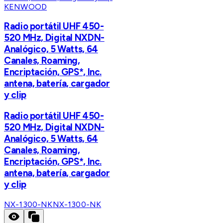
KENWOOD
Radio portátil UHF 450-
520 MHz, Digital NXDN-
Analógico, 5 Watts, 64
Canales, Roaming,
Encriptación, GPS*, Inc.
antena, batería, cargador
y clip
Radio portátil UHF 450-
520 MHz, Digital NXDN-
Analógico, 5 Watts, 64
Canales, Roaming,
Encriptación, GPS*, Inc.
antena, batería, cargador
y clip
NX-1300-NK
NX-1300-NK