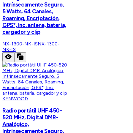
Intrínsecamente Seguro,
5 Watts, 64 Canales,
Roaming, Encriptación,
GPS*, Inc. antena, batería,
cargador y clip
NX-1300-NK-IS
NX-1300-
NK-IS
KENWOOD
Radio portátil UHF 450-
520 MHz, Digital DMR-
Analógico,
Intrínsecamente Seguro,