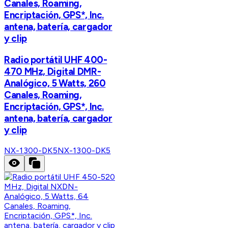
Canales, Roaming,
Encriptación, GPS*, Inc.
antena, batería, cargador
y clip
Radio portátil UHF 400-
470 MHz, Digital DMR-
Analógico, 5 Watts, 260
Canales, Roaming,
Encriptación, GPS*, Inc.
antena, batería, cargador
y clip
NX-1300-DK5
NX-1300-DK5