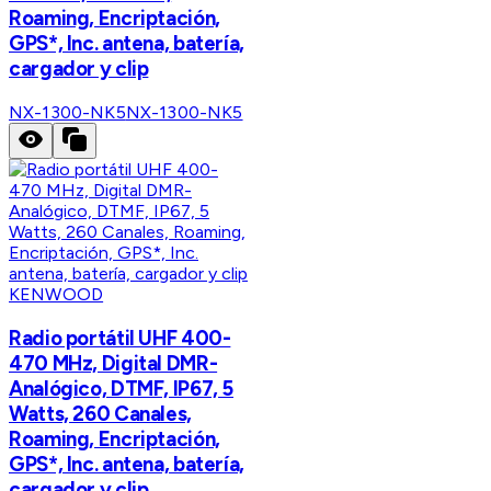
Roaming, Encriptación,
GPS*, Inc. antena, batería,
cargador y clip
NX-1300-NK5
NX-1300-NK5
KENWOOD
Radio portátil UHF 400-
470 MHz, Digital DMR-
Analógico, DTMF, IP67, 5
Watts, 260 Canales,
Roaming, Encriptación,
GPS*, Inc. antena, batería,
cargador y clip