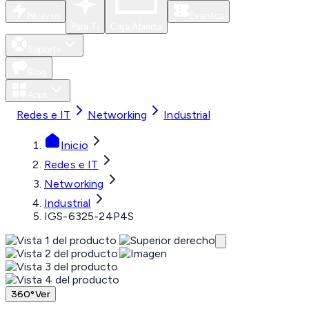
Nuevos
Eventos
Para Ti
Caja Abierta
Soporte
Blog
Apps
Redes e IT
Networking
Industrial
Inicio
Redes e IT
Networking
Industrial
IGS-6325-24P4S
360°
Ver