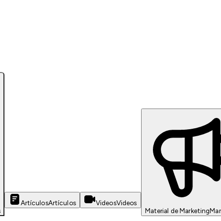
Artículos
Artículos
Videos
Videos
s
Material de Marketing
Mar