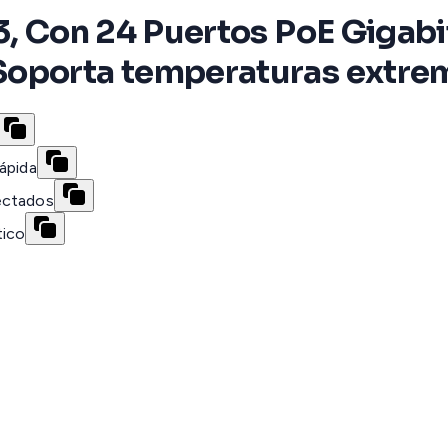
3, Con 24 Puertos PoE Gigabi
Soporta temperaturas extrem
ápida
ectados
tico