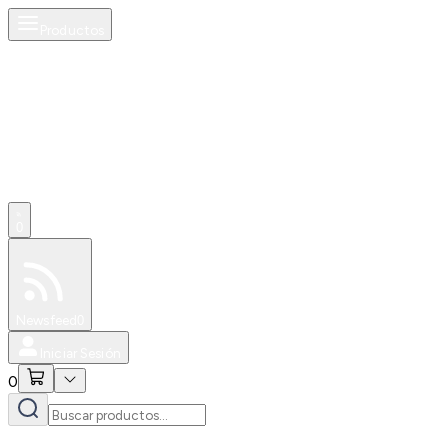
Productos
0
Especiales
Newsfeed
0
Iniciar Sesión
0