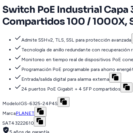
Switch PoE Industrial Capa 
Compartidos 100 / 1000X, 
Admite SSHv2, TLS, SSL para protección avanzada
Tecnología de anillo redundante con recuperación r
Monitoreo en tiempo real de dispositivos PoE con
Programación PoE programable para ahorro energé
Entrada/salida digital para alarma externa
24 puertos PoE Gigabit + 4 SFP compartidos
Modelo
IGS-6325-24P4S
Marca
PLANET
SAT
43222610
5 años de garantía