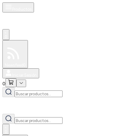
Productos
0
Especiales
Newsfeed
0
Iniciar Sesión
0
0