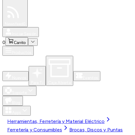
Especiales
Newsfeed
0
Iniciar Sesión
0
Carrito
Productos
Nuevos
Eventos
Para Ti
Caja Abierta
Soporte
Blog
Apps
Herramientas, Ferretería y Material Eléctrico
Ferretería y Consumibles
Brocas, Discos y Puntas