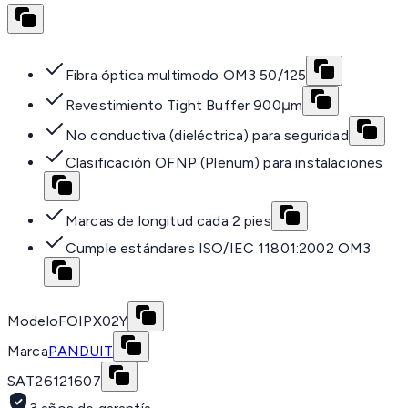
Fibra óptica multimodo OM3 50/125
Revestimiento Tight Buffer 900μm
No conductiva (dieléctrica) para seguridad
Clasificación OFNP (Plenum) para instalaciones
Marcas de longitud cada 2 pies
Cumple estándares ISO/IEC 11801:2002 OM3
Modelo
FOIPX02Y
Marca
PANDUIT
SAT
26121607