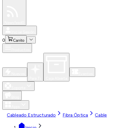
Especiales
Newsfeed
0
Iniciar Sesión
0
Carrito
Productos
Nuevos
Eventos
Para Ti
Caja Abierta
Soporte
Blog
Apps
Cableado Estructurado
Fibra Óptica
Cable
Inicio