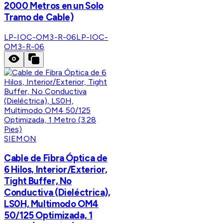
2000 Metros en un Solo
Tramo de Cable)
LP-IOC-OM3-R-06
LP-IOC-
OM3-R-06
SIEMON
Cable de Fibra Óptica de
6 Hilos, Interior/Exterior,
Tight Buffer, No
Conductiva (Dieléctrica),
LS0H, Multimodo OM4
50/125 Optimizada, 1