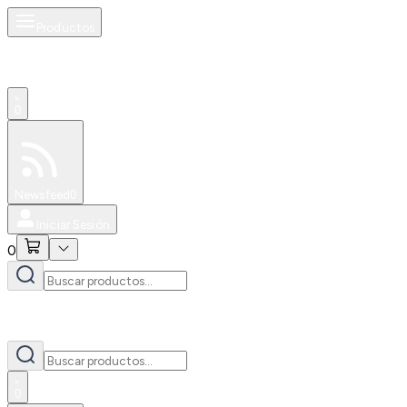
Productos
0
Especiales
Newsfeed
0
Iniciar Sesión
0
0