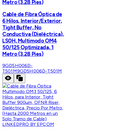
Metro (3.28 Pies)
Cable de Fibra Óptica de
6 Hilos, Interior/Exterior,
Tight Buffer, No
Conductiva (Dieléctrica),
LS0H, Multimodo OM4
50/125 Optimizada, 1
Metro (3.28 Pies)
9GD5H006D-
T501M
9GD5H006D-T501M
LINKEDPRO BY EPCOM