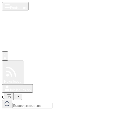
Productos
0
Especiales
Newsfeed
0
Iniciar Sesión
0