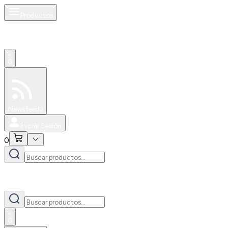
Productos
0
Especiales
Newsfeed
0
Iniciar Sesión
0
0