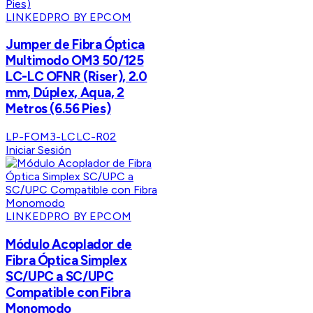
LINKEDPRO BY EPCOM
Jumper de Fibra Óptica
Multimodo OM3 50/125
LC-LC OFNR (Riser), 2.0
mm, Dúplex, Aqua, 2
Metros (6.56 Pies)
LP-FOM3-LCLC-R02
Iniciar Sesión
LINKEDPRO BY EPCOM
Módulo Acoplador de
Fibra Óptica Simplex
SC/UPC a SC/UPC
Compatible con Fibra
Monomodo