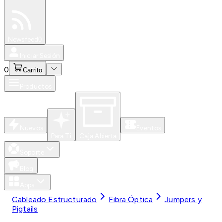
Especiales
Newsfeed
0
Iniciar Sesión
0
Carrito
Productos
Nuevos
Eventos
Para Ti
Caja Abierta
Soporte
Blog
Apps
Cableado Estructurado
Fibra Óptica
Jumpers y
Pigtails