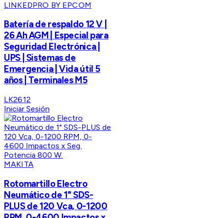
LINKEDPRO BY EPCOM
Batería de respaldo 12 V |
26 Ah AGM | Especial para
Seguridad Electrónica |
UPS | Sistemas de
Emergencia | Vida útil 5
años | Terminales M5
LK2612
Iniciar Sesión
MAKITA
Rotomartillo Electro
Neumático de 1" SDS-
PLUS de 120 Vca, 0-1200
RPM, 0-4600 Impactos x