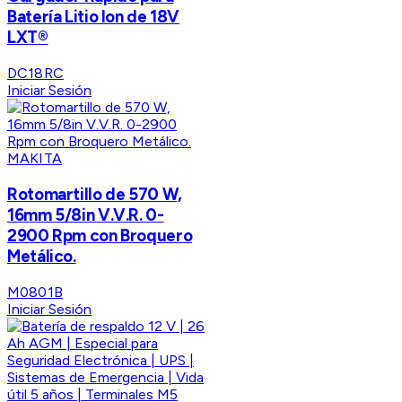
Batería Litio Ion de 18V
LXT®
DC18RC
Iniciar Sesión
MAKITA
Rotomartillo de 570 W,
16mm 5/8in V.V.R. 0-
2900 Rpm con Broquero
Metálico.
M0801B
Iniciar Sesión