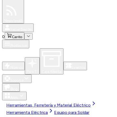
Especiales
Newsfeed
0
Iniciar Sesión
0
Carrito
Productos
Nuevos
Eventos
Para Ti
Caja Abierta
Soporte
Blog
Apps
Herramientas, Ferretería y Material Eléctrico
Herramienta Eléctrica
Equipo para Soldar