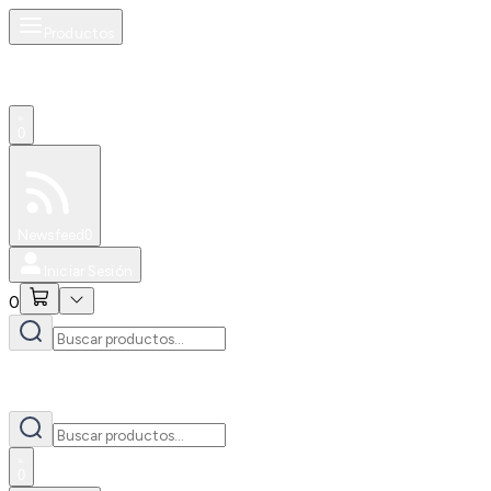
Productos
0
Especiales
Newsfeed
0
Iniciar Sesión
0
0