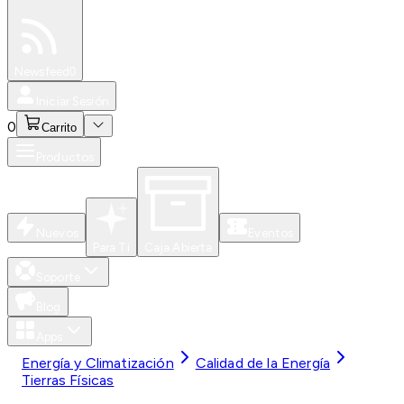
Especiales
Newsfeed
0
Iniciar Sesión
0
Carrito
Productos
Nuevos
Eventos
Para Ti
Caja Abierta
Soporte
Blog
Apps
Energía y Climatización
Calidad de la Energía
Tierras Físicas