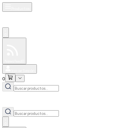
Productos
0
Especiales
Newsfeed
0
Iniciar Sesión
0
0