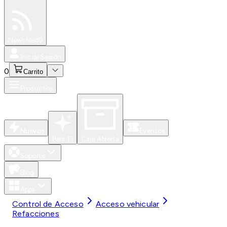
Especiales
Newsfeed
0
Iniciar Sesión
0
Carrito
Productos
Nuevos
Eventos
Para Ti
Caja Abierta
Soporte
Blog
Apps
Control de Acceso
Acceso vehicular
Refacciones