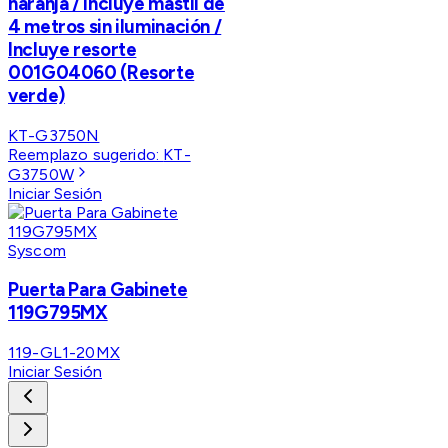
naranja / Incluye mástil de
4 metros sin iluminación /
Incluye resorte
001G04060 (Resorte
verde)
KT-G3750N
Reemplazo sugerido:
KT-
G3750W
Iniciar Sesión
Syscom
Puerta Para Gabinete
119G795MX
119-GL1-20MX
Iniciar Sesión