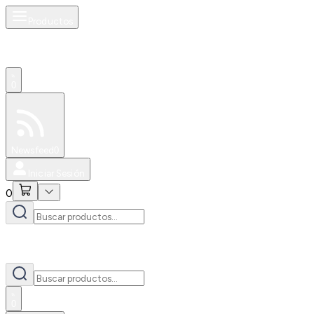
Productos
0
Especiales
Newsfeed
0
Iniciar Sesión
0
0