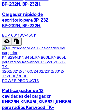
BP-232N, BP-232H.
Cargador rápido de
escritorio para BP-232,
BP-232N, BP-232H.
BC-16011
BC-16011
POWER PRODUCTS
Multicargador de 12
cavidades del cargador
KNB29N,KNB45L,KNB63L,KNB65L
para radios Kenwood TK-