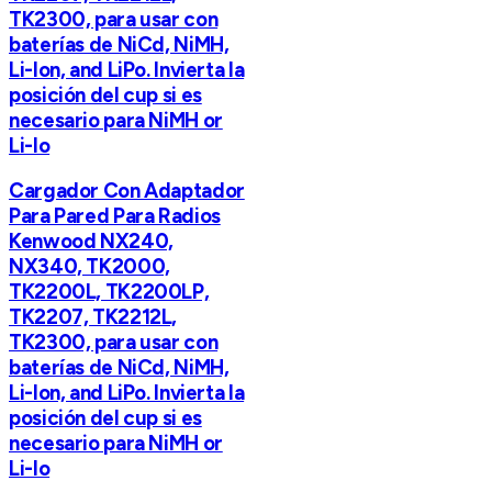
TK2300, para usar con
baterías de NiCd, NiMH,
Li-Ion, and LiPo. Invierta la
posición del cup si es
necesario para NiMH or
Li-Io
Cargador Con Adaptador
Para Pared Para Radios
Kenwood NX240,
NX340, TK2000,
TK2200L, TK2200LP,
TK2207, TK2212L,
TK2300, para usar con
baterías de NiCd, NiMH,
Li-Ion, and LiPo. Invierta la
posición del cup si es
necesario para NiMH or
Li-Io