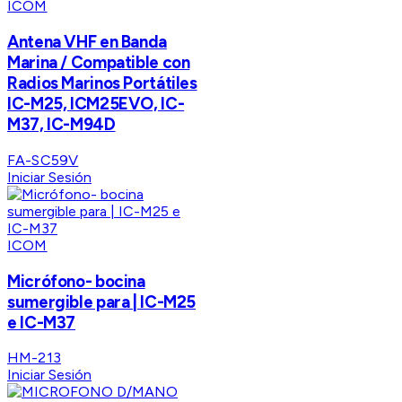
ICOM
Antena VHF en Banda
Marina / Compatible con
Radios Marinos Portátiles
IC-M25, ICM25EVO, IC-
M37, IC-M94D
FA-SC59V
Iniciar Sesión
ICOM
Micrófono- bocina
sumergible para | IC-M25
e IC-M37
HM-213
Iniciar Sesión