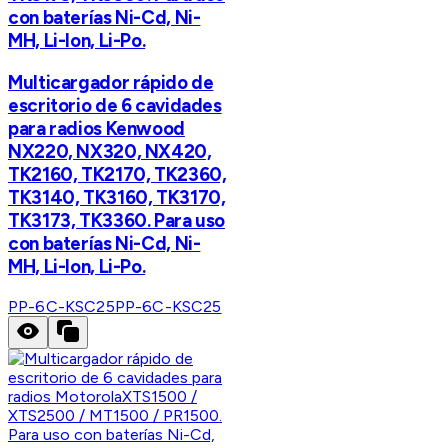
con baterías Ni-Cd, Ni-
MH, Li-Ion, Li-Po.
Multicargador rápido de
escritorio de 6 cavidades
para radios Kenwood
NX220, NX320, NX420,
TK2160, TK2170, TK2360,
TK3140, TK3160, TK3170,
TK3173, TK3360. Para uso
con baterías Ni-Cd, Ni-
MH, Li-Ion, Li-Po.
PP-6C-KSC25
PP-6C-KSC25