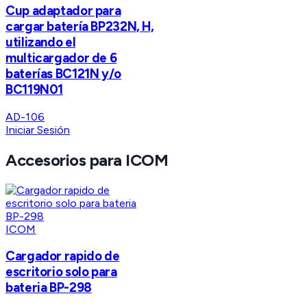
Cup adaptador para
cargar batería BP232N, H,
utilizando el
multicargador de 6
baterías BC121N y/o
BC119N01
AD-106
Iniciar Sesión
Accesorios para ICOM
ICOM
Cargador rapido de
escritorio solo para
bateria BP-298