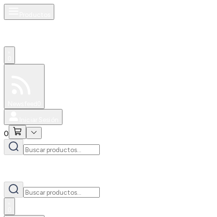
Productos
0
Especiales
Newsfeed
0
Iniciar Sesión
0
0