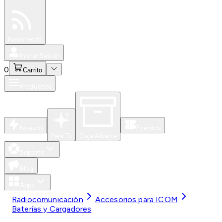
Especiales
Newsfeed
0
Iniciar Sesión
0
Carrito
Productos
Nuevos
Eventos
Para Ti
Caja Abierta
Soporte
Blog
Apps
Radiocomunicación
Accesorios para ICOM
Baterías y Cargadores