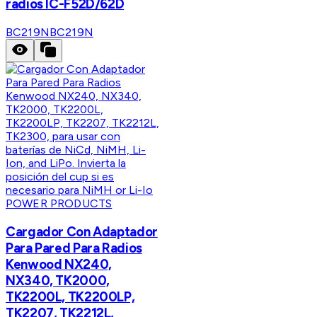
radios IC-F52D/62D
BC219N
BC219N
POWER PRODUCTS
Cargador Con Adaptador
Para Pared Para Radios
Kenwood NX240,
NX340, TK2000,
TK2200L, TK2200LP,
TK2207, TK2212L,