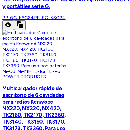
y portátiles serie G.
PP-6C-KSC24
PP-6C-KSC24
POWER PRODUCTS
Multicargador rápido de
escritorio de 6 cavidades
para radios Kenwood
NX220, NX320, NX420,
TK2160, TK2170, TK2360,
TK3140, TK3160, TK3170,
TK3173, TK3360. Para uso