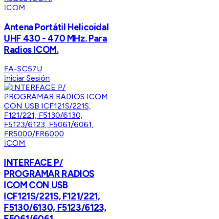
ICOM
Antena Portátil Helicoidal
UHF 430 - 470 MHz. Para
Radios ICOM.
FA-SC57U
Iniciar Sesión
ICOM
INTERFACE P/
PROGRAMAR RADIOS
ICOM CON USB
ICF121S/221S, F121/221,
F5130/6130, F5123/6123,
F5061/6061,