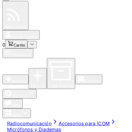
Especiales
Newsfeed
0
Iniciar Sesión
0
Carrito
Productos
Nuevos
Eventos
Para Ti
Caja Abierta
Soporte
Blog
Apps
Radiocomunicación
Accesorios para ICOM
Micrófonos y Diademas