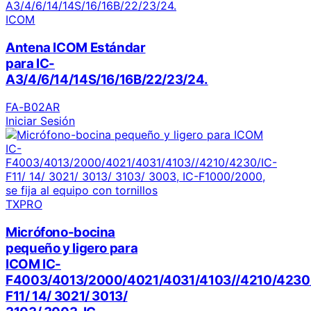
ICOM
Antena ICOM Estándar
para IC-
A3/4/6/14/14S/16/16B/22/23/24.
FA-B02AR
Iniciar Sesión
TXPRO
Micrófono-bocina
pequeño y ligero para
ICOM IC-
F4003/4013/2000/4021/4031/4103//4210/4230
F11/ 14/ 3021/ 3013/