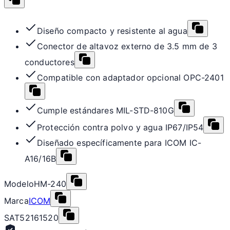
Diseño compacto y resistente al agua
Conector de altavoz externo de 3.5 mm de 3
conductores
Compatible con adaptador opcional OPC-2401
Cumple estándares MIL-STD-810G
Protección contra polvo y agua IP67/IP54
Diseñado específicamente para ICOM IC-
A16/16B
Modelo
HM-240
Marca
ICOM
SAT
52161520