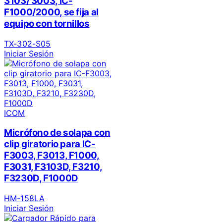
3103/ 3003, IC-
F1000/2000, se fija al
equipo con tornillos
TX-302-S05
Iniciar Sesión
ICOM
Micrófono de solapa con
clip giratorio para IC-
F3003, F3013, F1000,
F3031, F3103D, F3210,
F3230D, F1000D
HM-158LA
Iniciar Sesión