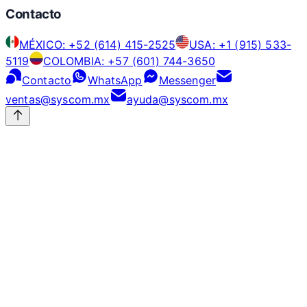
Contacto
MÉXICO: +52 (614) 415-2525
USA: +1 (915) 533-
5119
COLOMBIA: +57 (601) 744-3650
Contacto
WhatsApp
Messenger
ventas@syscom.mx
ayuda@syscom.mx