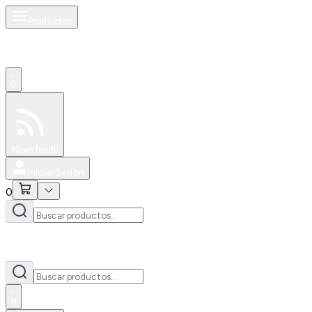
Productos
0
Especiales
Newsfeed
0
Iniciar Sesión
0
0