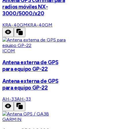
Antena GPS con imán para
radios móviles NX-
3000/5000/x20
KRA-40GM
KRA-40GM
ICOM
Antena externa de GPS
para equipo GP-22
Antena externa de GPS
para equipo GP-22
AH-33
AH-33
GARMIN