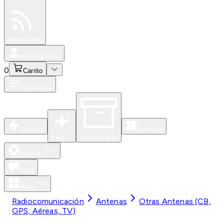
Especiales
Newsfeed
0
Iniciar Sesión
0
Carrito
Productos
Nuevos
Eventos
Para Ti
Caja Abierta
Soporte
Blog
Apps
Radiocomunicación
Antenas
Otras Antenas (CB,
GPS, Aéreas, TV)