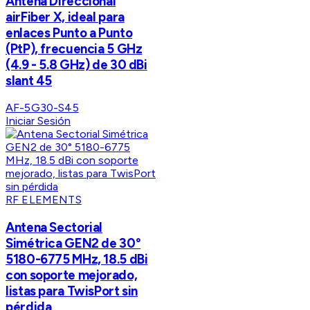
Antena Direccional
airFiber X, ideal para
enlaces Punto a Punto
(PtP), frecuencia 5 GHz
(4.9 - 5.8 GHz) de 30 dBi
slant 45
AF-5G30-S45
Iniciar Sesión
RF ELEMENTS
Antena Sectorial
Simétrica GEN2 de 30°
5180-6775 MHz, 18.5 dBi
con soporte mejorado,
listas para TwisPort sin
pérdida