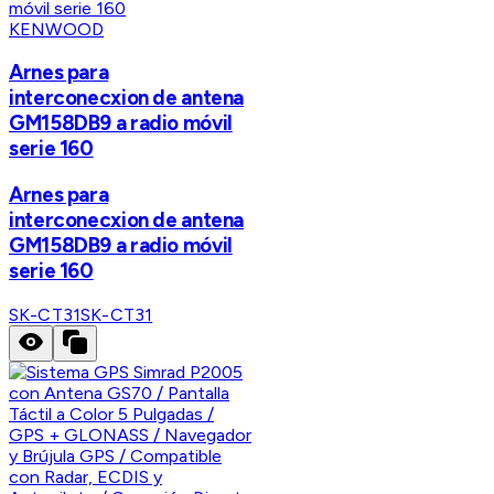
KENWOOD
Arnes para
interconecxion de antena
GM158DB9 a radio móvil
serie 160
Arnes para
interconecxion de antena
GM158DB9 a radio móvil
serie 160
SK-CT31
SK-CT31