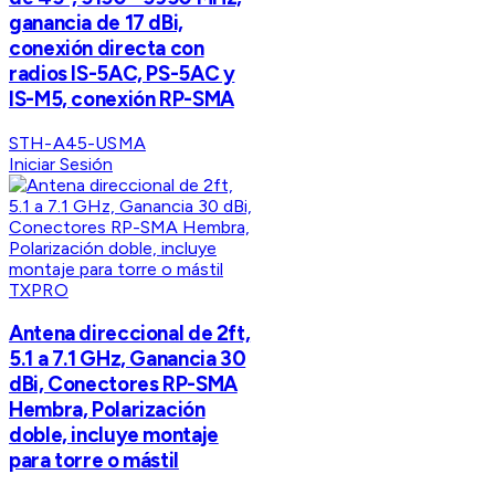
ganancia de 17 dBi,
conexión directa con
radios IS-5AC, PS-5AC y
IS-M5, conexión RP-SMA
STH-A45-USMA
Iniciar Sesión
TXPRO
Antena direccional de 2ft,
5.1 a 7.1 GHz, Ganancia 30
dBi, Conectores RP-SMA
Hembra, Polarización
doble, incluye montaje
para torre o mástil