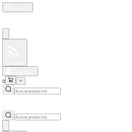
Productos
0
Especiales
Newsfeed
0
Iniciar Sesión
0
0