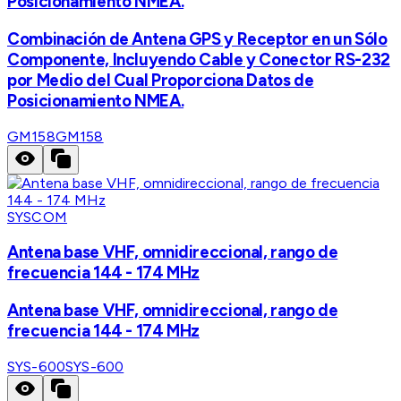
Posicionamiento NMEA.
Combinación de Antena GPS y Receptor en un Sólo
Componente, Incluyendo Cable y Conector RS-232
por Medio del Cual Proporciona Datos de
Posicionamiento NMEA.
GM158
GM158
SYSCOM
Antena base VHF, omnidireccional, rango de
frecuencia 144 - 174 MHz
Antena base VHF, omnidireccional, rango de
frecuencia 144 - 174 MHz
SYS-600
SYS-600