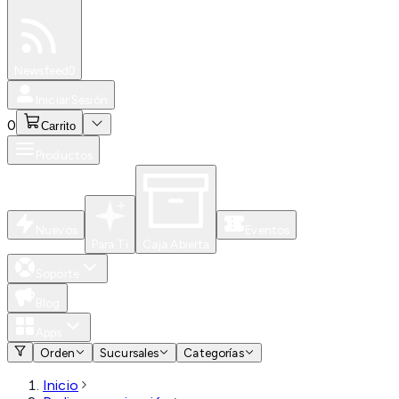
Especiales
Newsfeed
0
Iniciar Sesión
0
Carrito
Productos
Nuevos
Eventos
Para Ti
Caja Abierta
Soporte
Blog
Apps
Orden
Sucursales
Categorías
Inicio