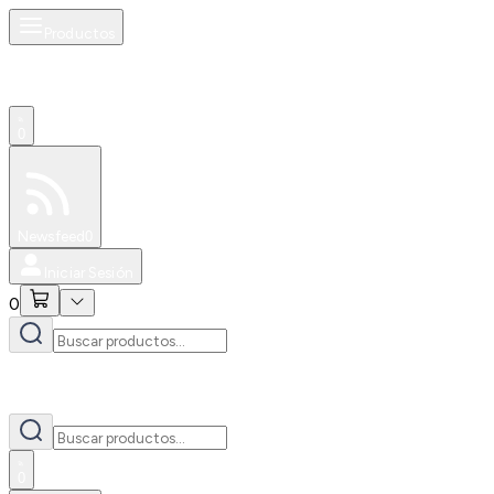
Productos
0
Especiales
Newsfeed
0
Iniciar Sesión
0
0