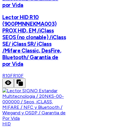
por Vida
Lector HID R10
(900PMNNEKMA003)
PROX HID, EM /iClass
SEOS (no clonable) /iClass
SE/ iClass SR/ iClass
/Mifare Classic, DesFire,
Bluetooth/ Garantía de
por Vida
R10F
R10F
HID