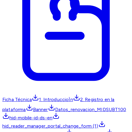
Ficha Técnica
1. IntroduccioÌn
2. Registro en la
plataforma
Banner
Datos_renovacion_MIDSUBT100
hid-mobile-id-ds-en
hid_reader_manager_portal_change_form (1)