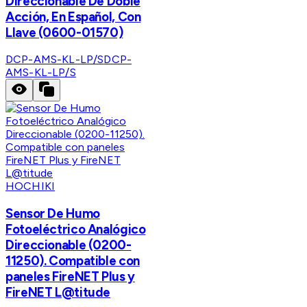
Direccionable De Doble
Acción, En Español, Con
Llave (0600-01570)
DCP-AMS-KL-LP/S
DCP-
AMS-KL-LP/S
HOCHIKI
Sensor De Humo
Fotoeléctrico Analógico
Direccionable (0200-
11250). Compatible con
paneles FireNET Plus y
FireNET L@titude