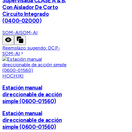
Supervisada CLASE A & B,
Con Aislador De Corto
Circuito Integrado
(0400-02000)
SOM-AI
SOM-AI
Reemplazo sugerido:
DCP-
SOM-AI
HOCHIKI
Estación manual
direccionable de acción
simple (0600-01560)
Estación manual
direccionable de acción
simple (0600-01560)