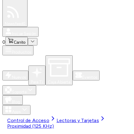
Especiales
Newsfeed
0
Iniciar Sesión
0
Carrito
Productos
Nuevos
Eventos
Para Ti
Caja Abierta
Soporte
Blog
Apps
Control de Acceso
Lectoras y Tarjetas
Proximidad (125 KHz)