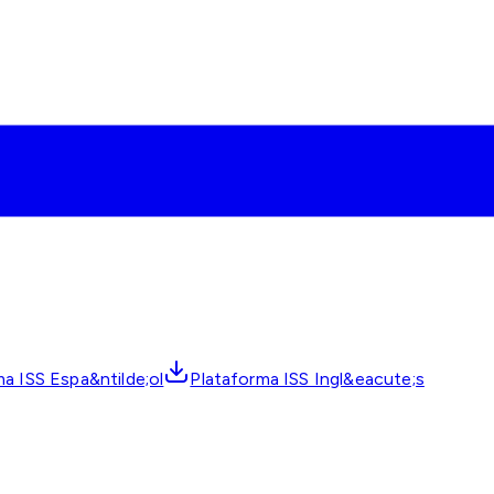
a ISS Espa&ntilde;ol
Plataforma ISS Ingl&eacute;s