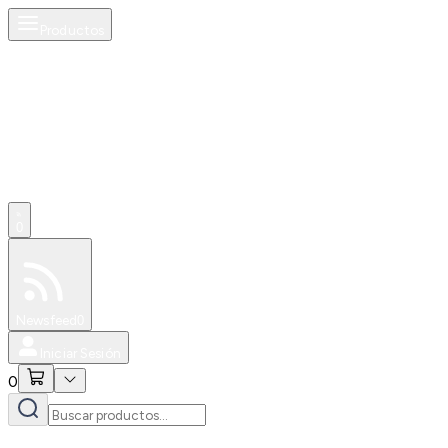
Productos
0
Especiales
Newsfeed
0
Iniciar Sesión
0