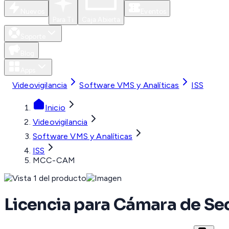
Nuevos
Eventos
Para Ti
Caja Abierta
Soporte
Blog
Apps
Videovigilancia
Software VMS y Analíticas
ISS
Inicio
Videovigilancia
Software VMS y Analíticas
ISS
MCC-CAM
Licencia para Cámara de S