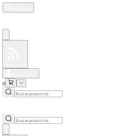
Productos
0
Especiales
Newsfeed
0
Iniciar Sesión
0
0