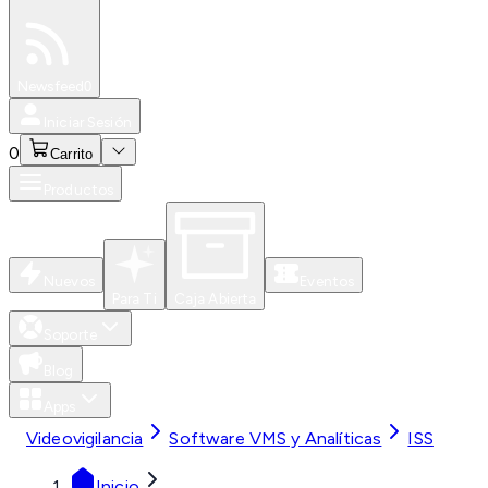
Especiales
Newsfeed
0
Iniciar Sesión
0
Carrito
Productos
Nuevos
Eventos
Para Ti
Caja Abierta
Soporte
Blog
Apps
Videovigilancia
Software VMS y Analíticas
ISS
Inicio