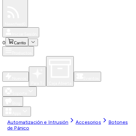
Especiales
Newsfeed
0
Iniciar Sesión
0
Carrito
Productos
Nuevos
Eventos
Para Ti
Caja Abierta
Soporte
Blog
Apps
Automatización e Intrusión
Accesorios
Botones
de Pánico