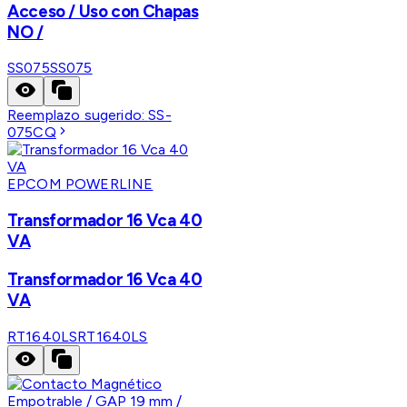
Acceso / Uso con Chapas
NO /
SS075
SS075
Reemplazo sugerido:
SS-
075CQ
EPCOM POWERLINE
Transformador 16 Vca 40
VA
Transformador 16 Vca 40
VA
RT1640LS
RT1640LS