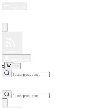
Productos
0
Especiales
Newsfeed
0
Iniciar Sesión
0
0