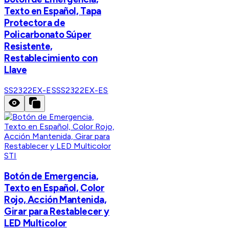
Texto en Español, Tapa
Protectora de
Policarbonato Súper
Resistente,
Restablecimiento con
Llave
SS2322EX-ES
SS2322EX-ES
STI
Botón de Emergencia,
Texto en Español, Color
Rojo, Acción Mantenida,
Girar para Restablecer y
LED Multicolor