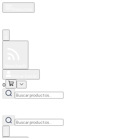
Productos
0
Especiales
Newsfeed
0
Iniciar Sesión
0
0