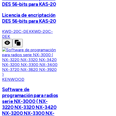
DES 56-bits para KAS-20
Licencia de encriptación
DES 56-bits para KAS-20
KWD-20C-DEK
KWD-20C-
DEK
KENWOOD
Software de
programación para radios
serie NX-3000 ( NX-
3220 NX-3320 NX-3420
NX-3200 NX-3300 NX-