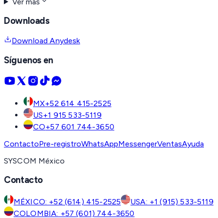
Ver más
Downloads
Download Anydesk
Síguenos en
MX
+52 614 415-2525
US
+1 915 533-5119
CO
+57 601 744-3650
Contacto
Pre-registro
WhatsApp
Messenger
Ventas
Ayuda
SYSCOM México
Contacto
MÉXICO: +52 (614) 415-2525
USA: +1 (915) 533-5119
COLOMBIA: +57 (601) 744-3650