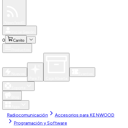
Especiales
Newsfeed
0
Iniciar Sesión
0
Carrito
Productos
Nuevos
Eventos
Para Ti
Caja Abierta
Soporte
Blog
Apps
Radiocomunicación
Accesorios para KENWOOD
Programación y Software