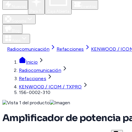
Nuevos
Eventos
Para Ti
Caja Abierta
Soporte
Blog
Apps
Radiocomunicación
Refacciones
KENWOOD / ICOM
Inicio
Radiocomunicación
Refacciones
KENWOOD / ICOM / TXPRO
156-0002-310
Amplificador de potencia pa