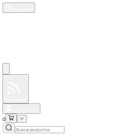
Productos
0
Especiales
Newsfeed
0
Iniciar Sesión
0