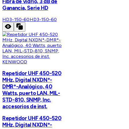
Fibra de vidrio, 3 dB de
Ganancia, Serie HD
HD3-150-60
HD3-150-60
KENWOOD
Repetidor UHF 450-520
MHz, Digital NXDN*-
DMR*-Analógico, 40
Watts, puerto LAN, MIL-
STD-810, SNMP, Inc.
accesorios de inst.
Repetidor UHF 450-520
MHz, Digital NXDN*-