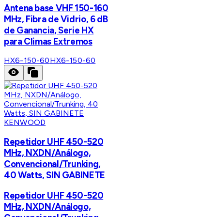
Antena base VHF 150-160
MHz, Fibra de Vidrio, 6 dB
de Ganancia, Serie HX
para Climas Extremos
HX6-150-60
HX6-150-60
KENWOOD
Repetidor UHF 450-520
MHz, NXDN/Análogo,
Convencional/Trunking,
40 Watts, SIN GABINETE
Repetidor UHF 450-520
MHz, NXDN/Análogo,