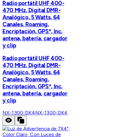
Radio portátil UHF 400-
470 MHz, Digital DMR-
Analógico, 5 Watts, 64
Canales, Roaming,
Encriptación, GPS*, Inc.
antena, batería, cargador
y clip
Radio portátil UHF 400-
470 MHz, Digital DMR-
Analógico, 5 Watts, 64
Canales, Roaming,
Encriptación, GPS*, Inc.
antena, batería, cargador
y clip
NX-1300-DK4
NX-1300-DK4