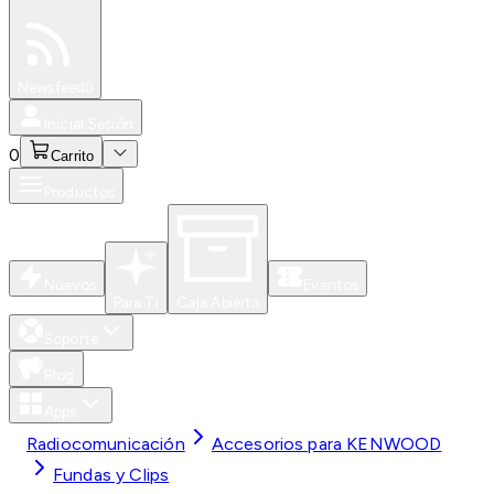
Especiales
Newsfeed
0
Iniciar Sesión
0
Carrito
Productos
Nuevos
Eventos
Para Ti
Caja Abierta
Soporte
Blog
Apps
Radiocomunicación
Accesorios para KENWOOD
Fundas y Clips