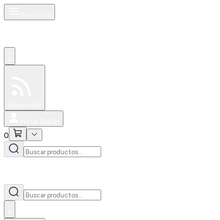
Productos
0
Especiales
Newsfeed
0
Iniciar Sesión
0
0