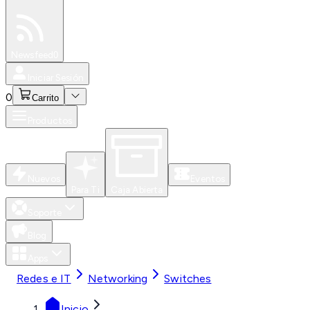
Especiales
Newsfeed
0
Iniciar Sesión
0
Carrito
Productos
Nuevos
Eventos
Para Ti
Caja Abierta
Soporte
Blog
Apps
Redes e IT
Networking
Switches
Inicio