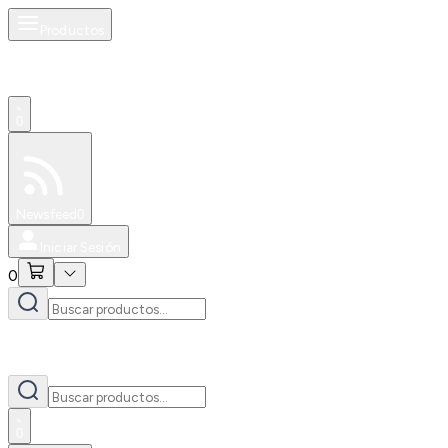
Productos
0
Especiales
Newsfeed
0
Iniciar Sesión
0
0