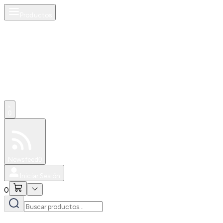
Productos
0
Especiales
Newsfeed
0
Iniciar Sesión
0