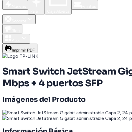
Nuevos
Eventos
Para Ti
Caja Abierta
Soporte
Blog
Apps
Imprimir PDF
Smart Switch JetStream Gig
Mbps + 4 puertos SFP
Imágenes del Producto
Información Básica