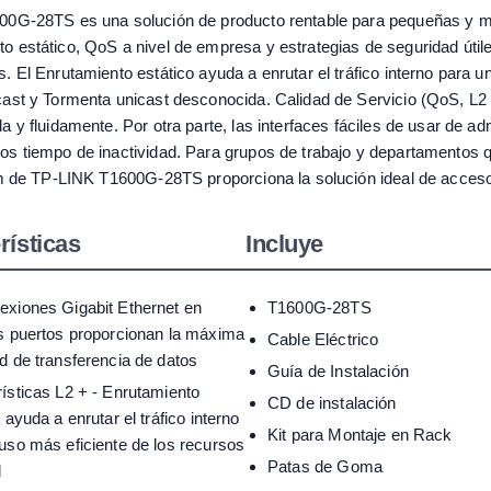
1600G-28TS es una solución de producto rentable para pequeñas y 
o estático, QoS a nivel de empresa y estrategias de seguridad útil
 El Enrutamiento estático ayuda a enrutar el tráfico interno para u
icast y Tormenta unicast desconocida. Calidad de Servicio (QoS, L
da y fluidamente. Por otra parte, las interfaces fáciles de usar d
os tiempo de inactividad. Para grupos de trabajo y departamentos q
eam de TP-LINK T1600G-28TS proporciona la solución ideal de acceso
rísticas
Incluye
exiones Gigabit Ethernet en
T1600G-28TS
s puertos proporcionan la máxima
Cable Eléctrico
d de transferencia de datos
Guía de Instalación
ísticas L2 + - Enrutamiento
CD de instalación
, ayuda a enrutar el tráfico interno
Kit para Montaje en Rack
uso más eficiente de los recursos
Patas de Goma
d