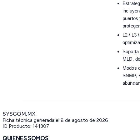
Estrateg
incluye
puertos 
proteger
L2 / L3
optimiza
Soporta 
MLD, de
Modos d
SNMP, R
abundan
SYSCOM.MX
Ficha técnica generada el
8 de agosto de 2026
ID Producto:
141307
QUIENES SOMOS