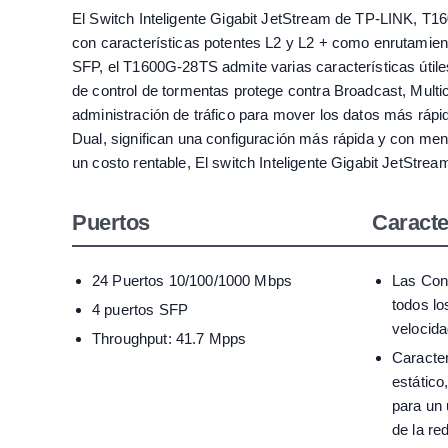
El Switch Inteligente Gigabit JetStream de TP-LINK, T
con características potentes L2 y L2 + como enrutamient
SFP, el T1600G-28TS admite varias características útiles.
de control de tormentas protege contra Broadcast, Mult
administración de tráfico para mover los datos más rápi
Dual, significan una configuración más rápida y con men
un costo rentable, El switch Inteligente Gigabit JetStr
Puertos
Caracte
24 Puertos 10/100/1000 Mbps
Las Con
todos lo
4 puertos SFP
velocida
Throughput: 41.7 Mpps
Caracter
estático
para un 
de la re