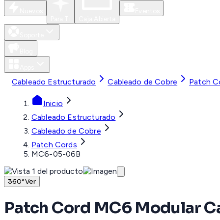
Nuevos
Eventos
Para Ti
Caja Abierta
Soporte
Blog
Apps
Cableado Estructurado
Cableado de Cobre
Patch C
Inicio
Cableado Estructurado
Cableado de Cobre
Patch Cords
MC6-05-06B
360°
Ver
Patch Cord MC6 Modular Cat