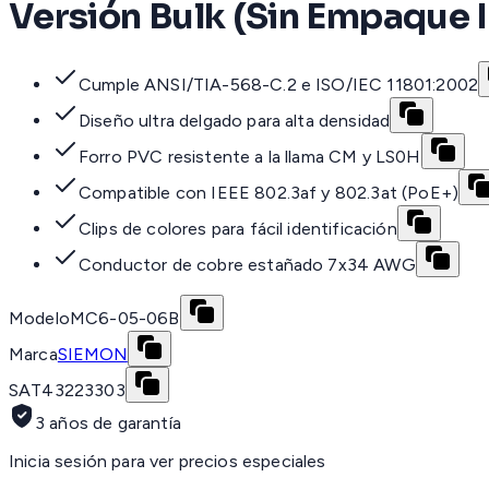
Versión Bulk (Sin Empaque I
Cumple ANSI/TIA-568-C.2 e ISO/IEC 11801:2002
Diseño ultra delgado para alta densidad
Forro PVC resistente a la llama CM y LS0H
Compatible con IEEE 802.3af y 802.3at (PoE+)
Clips de colores para fácil identificación
Conductor de cobre estañado 7x34 AWG
Modelo
MC6-05-06B
Marca
SIEMON
SAT
43223303
3 años de garantía
Inicia sesión para ver precios especiales