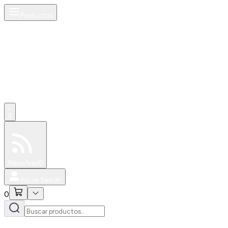
Productos
0
Especiales
Newsfeed
0
Iniciar Sesión
0