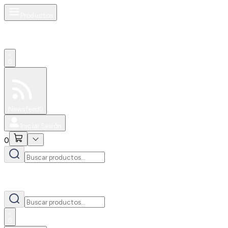
Productos
0
Especiales
Newsfeed
0
Iniciar Sesión
0
0