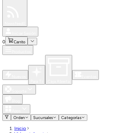
Especiales
Newsfeed
0
Iniciar Sesión
0
Carrito
Productos
Nuevos
Eventos
Para Ti
Caja Abierta
Soporte
Blog
Apps
Orden
Sucursales
Categorías
Inicio