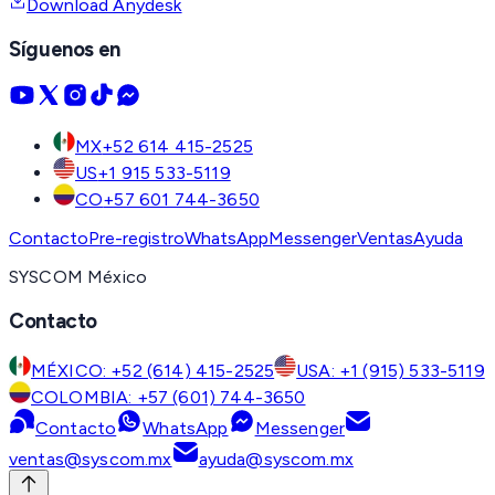
Download Anydesk
Síguenos en
MX
+52 614 415-2525
US
+1 915 533-5119
CO
+57 601 744-3650
Contacto
Pre-registro
WhatsApp
Messenger
Ventas
Ayuda
SYSCOM México
Contacto
MÉXICO: +52 (614) 415-2525
USA: +1 (915) 533-5119
COLOMBIA: +57 (601) 744-3650
Contacto
WhatsApp
Messenger
ventas@syscom.mx
ayuda@syscom.mx