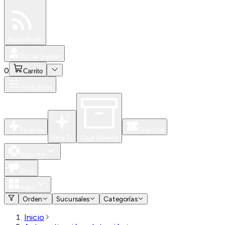
Especiales
Newsfeed
0
Iniciar Sesión
0
Carrito
Productos
Nuevos
Eventos
Para Ti
Caja Abierta
Soporte
Blog
Apps
Orden
Sucursales
Categorías
Inicio