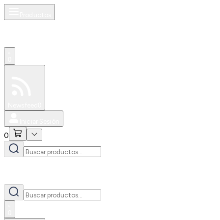
Productos
0
Especiales
Newsfeed
0
Iniciar Sesión
0
0