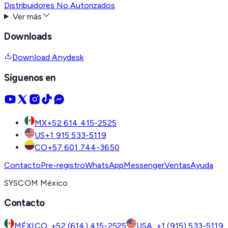
Distribuidores No Autorizados
Ver más
Downloads
Download Anydesk
Síguenos en
MX
+52 614 415-2525
US
+1 915 533-5119
CO
+57 601 744-3650
Contacto
Pre-registro
WhatsApp
Messenger
Ventas
Ayuda
SYSCOM México
Contacto
MÉXICO: +52 (614) 415-2525
USA: +1 (915) 533-5119