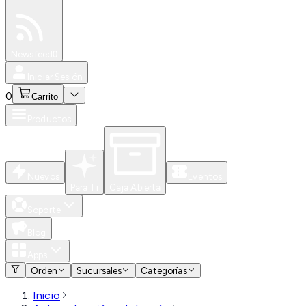
Especiales
Newsfeed
0
Iniciar Sesión
0
Carrito
Productos
Nuevos
Eventos
Para Ti
Caja Abierta
Soporte
Blog
Apps
Orden
Sucursales
Categorías
Inicio