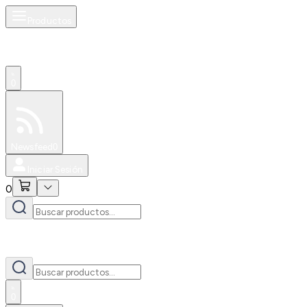
Productos
0
Especiales
Newsfeed
0
Iniciar Sesión
0
0