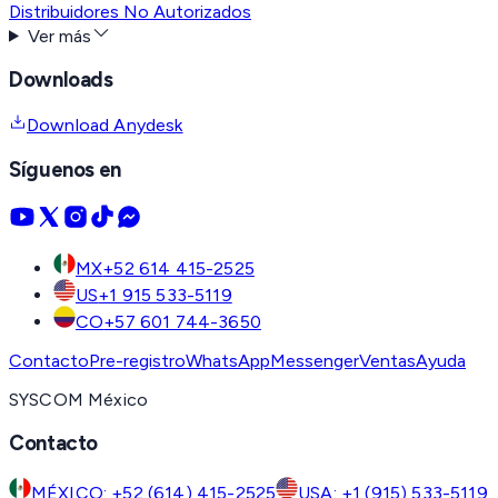
Distribuidores No Autorizados
Ver más
Downloads
Download Anydesk
Síguenos en
MX
+52 614 415-2525
US
+1 915 533-5119
CO
+57 601 744-3650
Contacto
Pre-registro
WhatsApp
Messenger
Ventas
Ayuda
SYSCOM México
Contacto
MÉXICO: +52 (614) 415-2525
USA: +1 (915) 533-5119