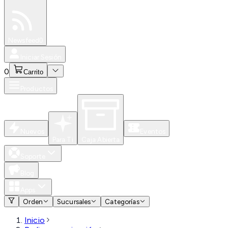
Especiales
Newsfeed
0
Iniciar Sesión
0
Carrito
Productos
Nuevos
Eventos
Para Ti
Caja Abierta
Soporte
Blog
Apps
Orden
Sucursales
Categorías
Inicio