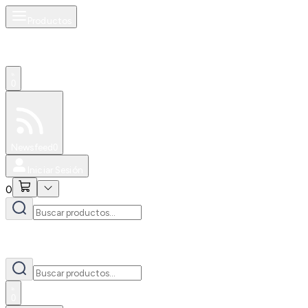
Productos
0
Especiales
Newsfeed
0
Iniciar Sesión
0
0