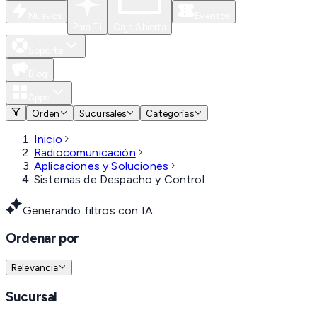
Nuevos
Eventos
Para Ti
Caja Abierta
Soporte
Blog
Apps
Orden
Sucursales
Categorías
Inicio
Radiocomunicación
Aplicaciones y Soluciones
Sistemas de Despacho y Control
Generando filtros con IA...
Ordenar por
Relevancia
Sucursal