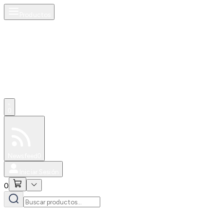
Productos
0
Especiales
Newsfeed
0
Iniciar Sesión
0