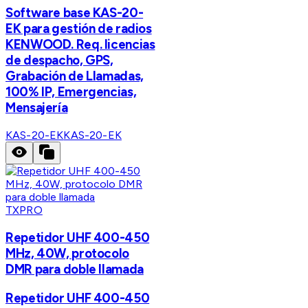
Software base KAS-20-
EK para gestión de radios
KENWOOD. Req. licencias
de despacho, GPS,
Grabación de Llamadas,
100% IP, Emergencias,
Mensajería
KAS-20-EK
KAS-20-EK
TXPRO
Repetidor UHF 400-450
MHz, 40W, protocolo
DMR para doble llamada
Repetidor UHF 400-450