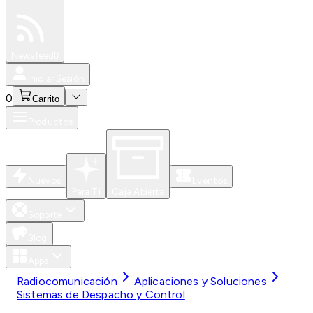
Especiales
Newsfeed
0
Iniciar Sesión
0
Carrito
Productos
Nuevos
Eventos
Para Ti
Caja Abierta
Soporte
Blog
Apps
Radiocomunicación
Aplicaciones y Soluciones
Sistemas de Despacho y Control