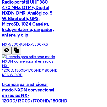
Radio portátil UHF 380-
470 MHz, DTMF, Digital
NXDN-DMR-Analógico, 5
W, Bluetooth, GPS,
MicroSD, 1024 Canales,
Incluye Batería, cargador,
antena, y clip
NX-5300-K6
NX-5300-K6
KENWOOD
Licencia para adicionar
modo NXDN convencional
en radios NX-
1200D/1300D/1700HD/1800HD