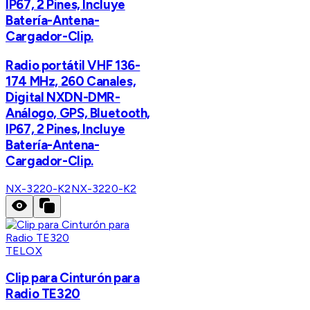
IP67, 2 Pines, Incluye
Batería-Antena-
Cargador-Clip.
Radio portátil VHF 136-
174 MHz, 260 Canales,
Digital NXDN-DMR-
Análogo, GPS, Bluetooth,
IP67, 2 Pines, Incluye
Batería-Antena-
Cargador-Clip.
NX-3220-K2
NX-3220-K2
TELOX
Clip para Cinturón para
Radio TE320