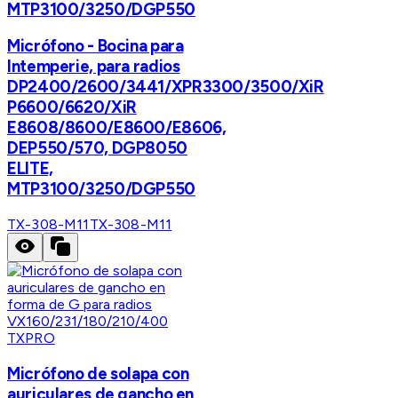
MTP3100/3250/DGP550
Micrófono - Bocina para
Intemperie, para radios
DP2400/2600/3441/XPR3300/3500/XiR
P6600/6620/XiR
E8608/8600/E8600/E8606,
DEP550/570, DGP8050
ELITE,
MTP3100/3250/DGP550
TX-308-M11
TX-308-M11
TXPRO
Micrófono de solapa con
auriculares de gancho en