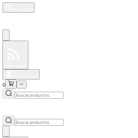
Productos
0
Especiales
Newsfeed
0
Iniciar Sesión
0
0