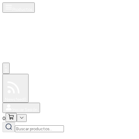
Productos
0
Especiales
Newsfeed
0
Iniciar Sesión
0