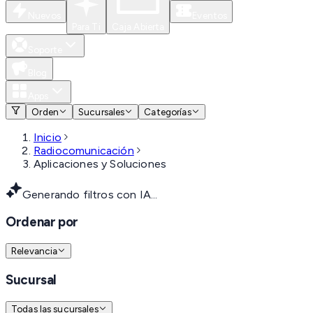
Nuevos
Eventos
Para Ti
Caja Abierta
Soporte
Blog
Apps
Orden
Sucursales
Categorías
Inicio
Radiocomunicación
Aplicaciones y Soluciones
Generando filtros con IA...
Ordenar por
Relevancia
Sucursal
Todas las sucursales