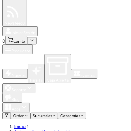
Especiales
Newsfeed
0
Iniciar Sesión
0
Carrito
Productos
Nuevos
Eventos
Para Ti
Caja Abierta
Soporte
Blog
Apps
Orden
Sucursales
Categorías
Inicio