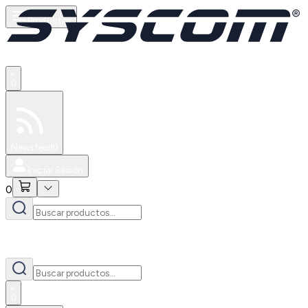
Productos
0
Especiales
Newsfeed
0
Iniciar Sesión
0
0