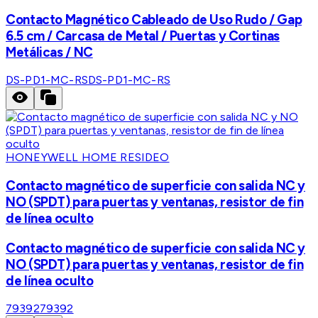
Contacto Magnético Cableado de Uso Rudo / Gap
6.5 cm / Carcasa de Metal / Puertas y Cortinas
Metálicas / NC
DS-PD1-MC-RS
DS-PD1-MC-RS
HONEYWELL HOME RESIDEO
Contacto magnético de superficie con salida NC y
NO (SPDT) para puertas y ventanas, resistor de fin
de línea oculto
Contacto magnético de superficie con salida NC y
NO (SPDT) para puertas y ventanas, resistor de fin
de línea oculto
79392
79392