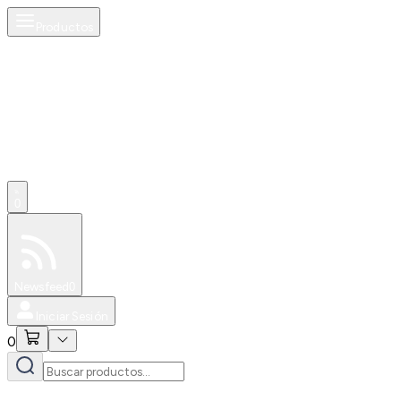
Productos
0
Especiales
Newsfeed
0
Iniciar Sesión
0