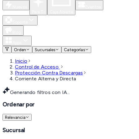
Nuevos
Eventos
Para Ti
Caja Abierta
Soporte
Blog
Apps
Orden
Sucursales
Categorías
Inicio
Control de Acceso
Protección Contra Descargas
Corriente Alterna y Directa
Generando filtros con IA...
Ordenar por
Relevancia
Sucursal