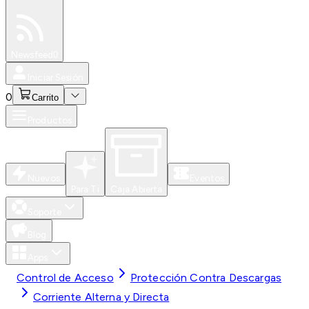
Especiales
Newsfeed
0
Iniciar Sesión
0
Carrito
Productos
Nuevos
Eventos
Para Ti
Caja Abierta
Soporte
Blog
Apps
Control de Acceso
Protección Contra Descargas
Corriente Alterna y Directa