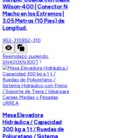
Wilson-400 | Conector N
Macho en los Extremos |
3.05 Metros (10 Pies) de
Longitud.
952-310
952-310
Reemplazo sugerido:
SN400KN300T
URREA
Mesa Elevadora
Hidráulica / Capacidad
300 kg a 1 t / Ruedas de
Poliuretano / Sistema