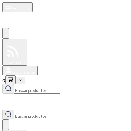
Productos
0
Especiales
Newsfeed
0
Iniciar Sesión
0
0