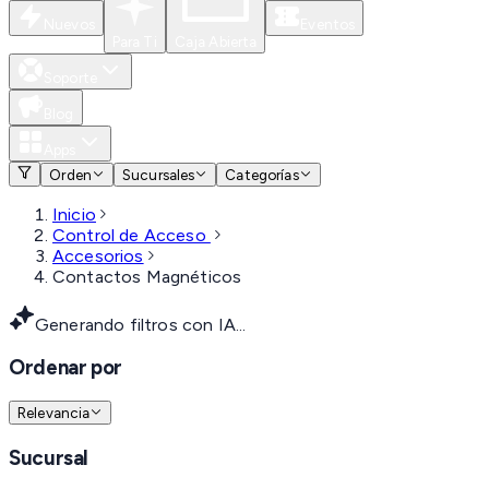
Nuevos
Eventos
Para Ti
Caja Abierta
Soporte
Blog
Apps
Orden
Sucursales
Categorías
Inicio
Control de Acceso
Accesorios
Contactos Magnéticos
Generando filtros con IA...
Ordenar por
Relevancia
Sucursal