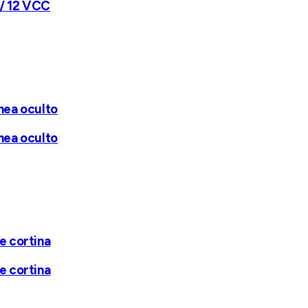
 / 12 VCC
nea oculto
nea oculto
e cortina
e cortina