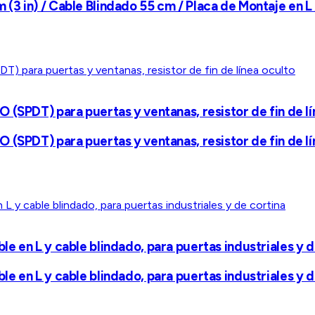
3 in) / Cable Blindado 55 cm / Placa de Montaje en L
(SPDT) para puertas y ventanas, resistor de fin de lí
(SPDT) para puertas y ventanas, resistor de fin de lí
 en L y cable blindado, para puertas industriales y d
 en L y cable blindado, para puertas industriales y d