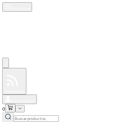
Productos
0
Especiales
Newsfeed
0
Iniciar Sesión
0