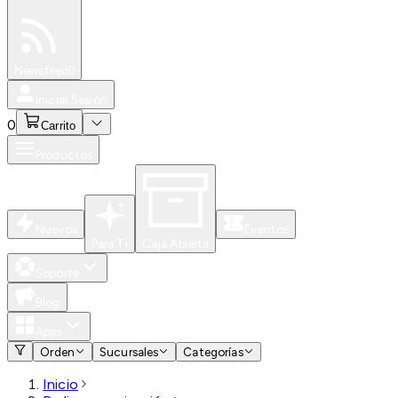
Especiales
Newsfeed
0
Iniciar Sesión
0
Carrito
Productos
Nuevos
Eventos
Para Ti
Caja Abierta
Soporte
Blog
Apps
Orden
Sucursales
Categorías
Inicio