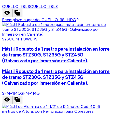
CUELLO-38LS
CUELLO-38LS
Reemplazo sugerido:
CUELLO-38-HDG
SYSCOM TOWERS
Mástil Robusto de 1 metro para Instalación en torre
de tramo STZ30G, STZ35G y STZ45G
(Galvanizado por Inmersión en Caliente).
Mástil Robusto de 1 metro para Instalación en torre
de tramo STZ30G, STZ35G y STZ45G
(Galvanizado por Inmersión en Caliente).
SFM-1MG
SFM-1MG