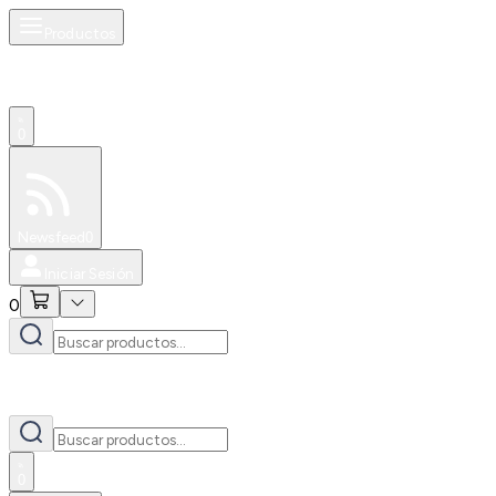
Productos
0
Especiales
Newsfeed
0
Iniciar Sesión
0
0