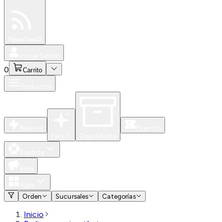
Especiales
Newsfeed
0
Iniciar Sesión
0
Carrito
Productos
Nuevos
Eventos
Para Ti
Caja Abierta
Soporte
Blog
Apps
Orden
Sucursales
Categorías
Inicio