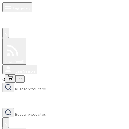
Productos
0
Especiales
Newsfeed
0
Iniciar Sesión
0
0