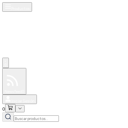
Productos
0
Especiales
Newsfeed
0
Iniciar Sesión
0