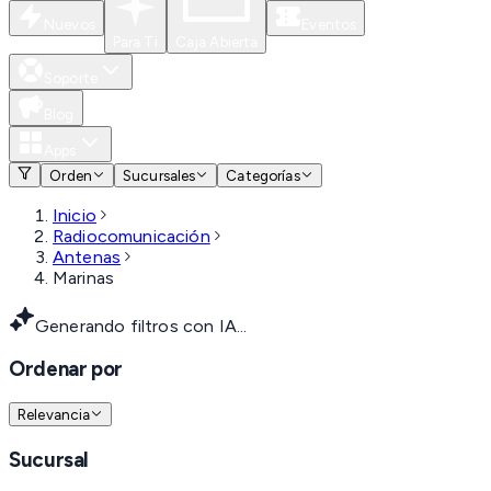
Nuevos
Eventos
Para Ti
Caja Abierta
Soporte
Blog
Apps
Orden
Sucursales
Categorías
Inicio
Radiocomunicación
Antenas
Marinas
Generando filtros con IA...
Ordenar por
Relevancia
Sucursal