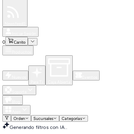
Especiales
Newsfeed
0
Iniciar Sesión
0
Carrito
Productos
Nuevos
Eventos
Para Ti
Caja Abierta
Soporte
Blog
Apps
Orden
Sucursales
Categorías
Generando filtros con IA...