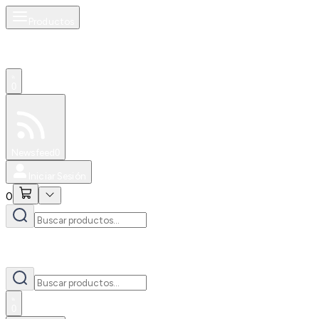
Productos
0
Especiales
Newsfeed
0
Iniciar Sesión
0
0