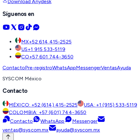
Download Anydesk
Síguenos en
MX
+52 614 415-2525
US
+1 915 533-5119
CO
+57 601 744-3650
Contacto
Pre-registro
WhatsApp
Messenger
Ventas
Ayuda
SYSCOM México
Contacto
MÉXICO: +52 (614) 415-2525
USA: +1 (915) 533-5119
COLOMBIA: +57 (601) 744-3650
Contacto
WhatsApp
Messenger
ventas@syscom.mx
ayuda@syscom.mx