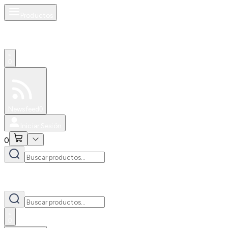
Productos
0
Especiales
Newsfeed
0
Iniciar Sesión
0
0