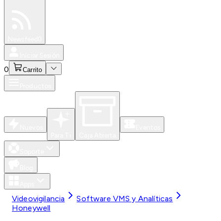
Especiales
Newsfeed
0
Iniciar Sesión
0
Carrito
Productos
Nuevos
Eventos
Para Ti
Caja Abierta
Soporte
Blog
Apps
Videovigilancia
Software VMS y Analíticas
Honeywell