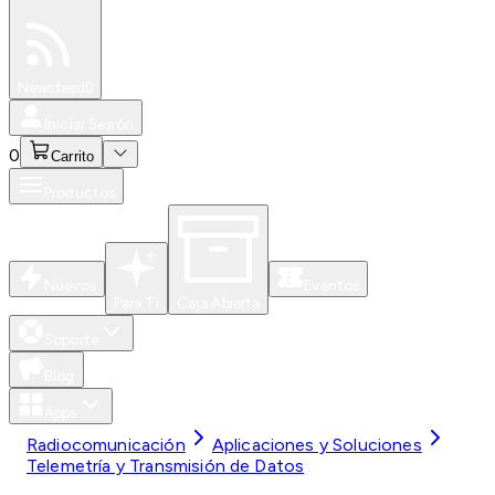
Especiales
Newsfeed
0
Iniciar Sesión
0
Carrito
Productos
Nuevos
Eventos
Para Ti
Caja Abierta
Soporte
Blog
Apps
Radiocomunicación
Aplicaciones y Soluciones
Telemetría y Transmisión de Datos