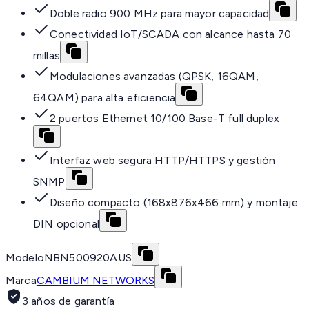
Doble radio 900 MHz para mayor capacidad
Conectividad IoT/SCADA con alcance hasta 70
millas
Modulaciones avanzadas (QPSK, 16QAM,
64QAM) para alta eficiencia
2 puertos Ethernet 10/100 Base-T full duplex
Interfaz web segura HTTP/HTTPS y gestión
SNMP
Diseño compacto (168x876x466 mm) y montaje
DIN opcional
Modelo
NBN500920AUS
Marca
CAMBIUM NETWORKS
3 años de garantía