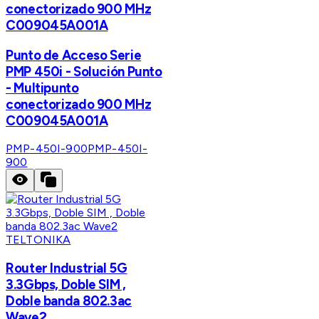
conectorizado 900 MHz
C009045A001A
Punto de Acceso Serie
PMP 450i - Solución Punto
- Multipunto
conectorizado 900 MHz
C009045A001A
PMP-450I-900
PMP-450I-
900
TELTONIKA
Router Industrial 5G
3.3Gbps, Doble SIM ,
Doble banda 802.3ac
Wave2