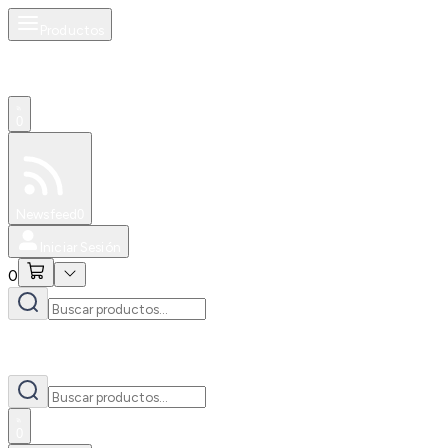
Productos
0
Especiales
Newsfeed
0
Iniciar Sesión
0
0