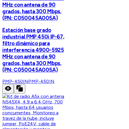
MHz con antena de 90
grados, hasta 300 Mbps.
(PN: C050045A005A)
Estación base grado
industrial PMP 450i IP-67,
filtro dinámico para
interferencia 4900-5925
MHz con antena de 90
grados, hasta 300 Mbps.
(PN: C050045A005A)
PMP-450IN
PMP-450IN