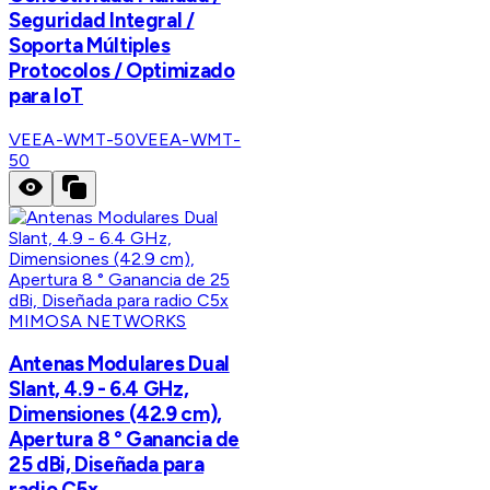
Seguridad Integral /
Soporta Múltiples
Protocolos / Optimizado
para IoT
VEEA-WMT-50
VEEA-WMT-
50
MIMOSA NETWORKS
Antenas Modulares Dual
Slant, 4.9 - 6.4 GHz,
Dimensiones (42.9 cm),
Apertura 8 ° Ganancia de
25 dBi, Diseñada para
radio C5x