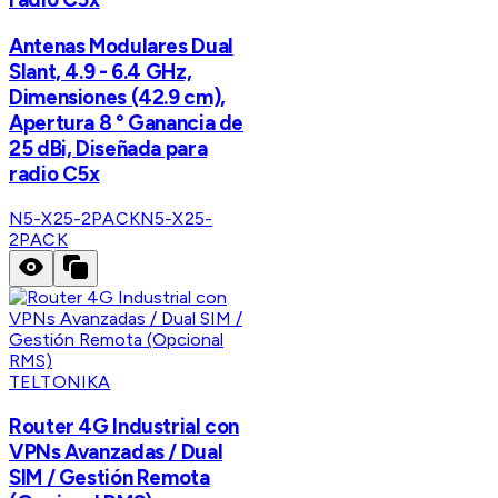
Antenas Modulares Dual
Slant, 4.9 - 6.4 GHz,
Dimensiones (42.9 cm),
Apertura 8 ° Ganancia de
25 dBi, Diseñada para
radio C5x
N5-X25-2PACK
N5-X25-
2PACK
TELTONIKA
Router 4G Industrial con
VPNs Avanzadas / Dual
SIM / Gestión Remota