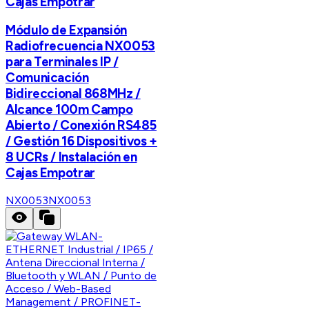
Cajas Empotrar
Módulo de Expansión
Radiofrecuencia NX0053
para Terminales IP /
Comunicación
Bidireccional 868MHz /
Alcance 100m Campo
Abierto / Conexión RS485
/ Gestión 16 Dispositivos +
8 UCRs / Instalación en
Cajas Empotrar
NX0053
NX0053