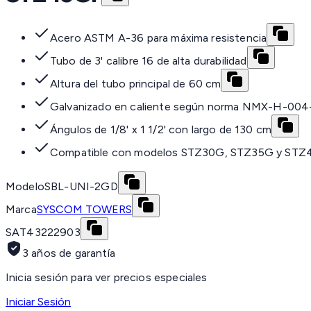
Acero ASTM A-36 para máxima resistencia
Tubo de 3' calibre 16 de alta durabilidad
Altura del tubo principal de 60 cm
Galvanizado en caliente según norma NMX-H-00
Ángulos de 1/8' x 1 1/2' con largo de 130 cm
Compatible con modelos STZ30G, STZ35G y ST
Modelo
SBL-UNI-2GD
Marca
SYSCOM TOWERS
SAT
43222903
3 años de garantía
Inicia sesión para ver precios especiales
Iniciar Sesión