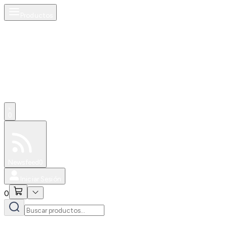
Productos
0
Especiales
Newsfeed
0
Iniciar Sesión
0