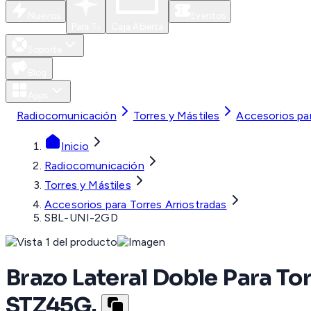
Nuevos
Eventos
Para Ti
Caja Abierta
Soporte
Blog
Apps
Radiocomunicación
Torres y Mástiles
Accesorios par
Inicio
Radiocomunicación
Torres y Mástiles
Accesorios para Torres Arriostradas
SBL-UNI-2GD
Brazo Lateral Doble Para T
STZ45G.