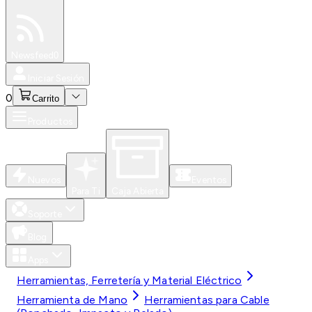
Especiales
Newsfeed
0
Iniciar Sesión
0
Carrito
Productos
Nuevos
Eventos
Para Ti
Caja Abierta
Soporte
Blog
Apps
Herramientas, Ferretería y Material Eléctrico
Herramienta de Mano
Herramientas para Cable