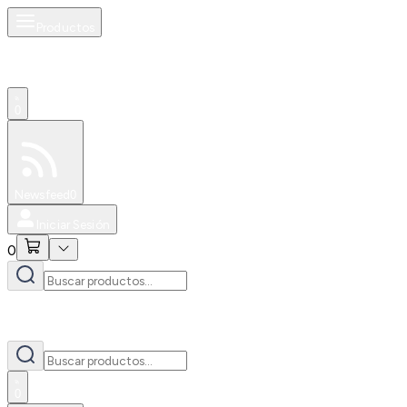
Productos
0
Especiales
Newsfeed
0
Iniciar Sesión
0
0