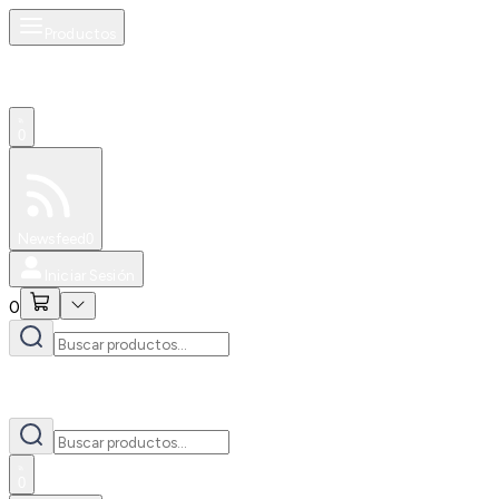
Productos
0
Especiales
Newsfeed
0
Iniciar Sesión
0
0