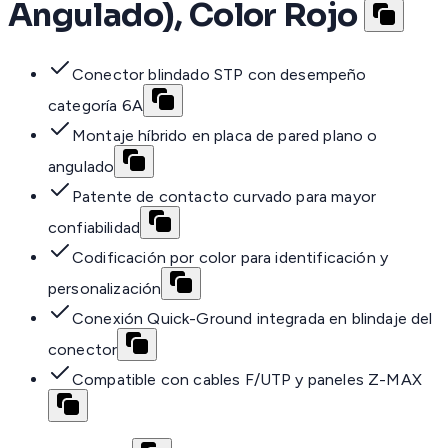
Angulado), Color Rojo
Conector blindado STP con desempeño
categoría 6A
Montaje híbrido en placa de pared plano o
angulado
Patente de contacto curvado para mayor
confiabilidad
Codificación por color para identificación y
personalización
Conexión Quick-Ground integrada en blindaje del
conector
Compatible con cables F/UTP y paneles Z-MAX