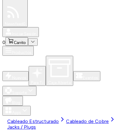
Especiales
Newsfeed
0
Iniciar Sesión
0
Carrito
Productos
Nuevos
Eventos
Para Ti
Caja Abierta
Soporte
Blog
Apps
Cableado Estructurado
Cableado de Cobre
Jacks / Plugs